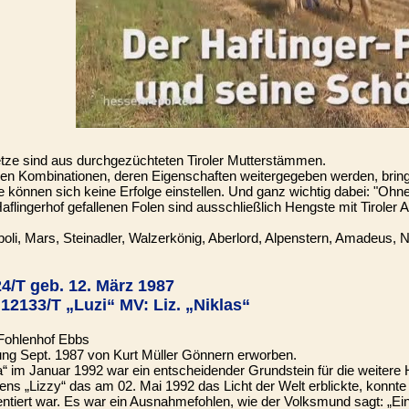
setze sind aus durchgezüchteten Tiroler Mutterstämmen.
 ihren Kombinationen, deren Eigenschaften weitergegeben werden, bri
önnen sich keine Erfolge einstellen. Und ganz wichtig dabei: "Ohne
Haflingerhof gefallenen Folen sind ausschließlich Hengste mit Tirole
i, Mars, Steinadler, Walzerkönig, Aberlord, Alpenstern, Amadeus, Nord
4/T geb. 12. März 1987
12133/T „Luzi“ MV: Liz. „Niklas“
 Fohlenhof Ebbs
rung Sept. 1987 von Kurt Müller Gönnern erworben.
a“ im Januar 1992 war ein entscheidender Grundstein für die weitere 
ens „Lizzy“ das am 02. Mai 1992 das Licht der Welt erblickte, konn
tiert war. Es war ein Ausnahmefohlen, wie der Volksmund sagt: „Ein vi